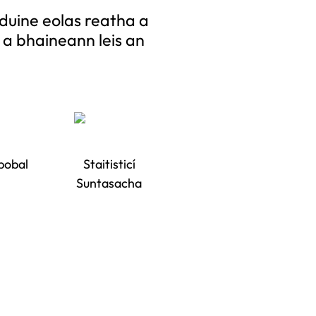
le duine eolas reatha a
é a bhaineann leis an
“Mur
pobal
Staitisticí
Suntasacha
eolas
Scéal
fáil!