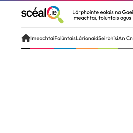
Lárphointe eolais na Gaei
Téigh ar aghaidh chuig an bpríomhábhar
imeachtaí, folúntais agus
Imeachtaí
Folúntais
Lárionaid
Seirbhísí
An Cn