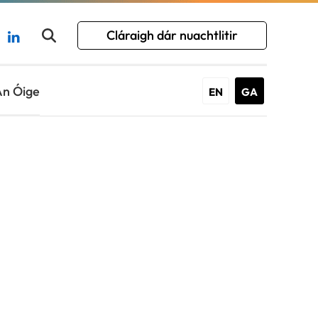
Cláraigh dár nuachtlitir
An Óige
EN
GA