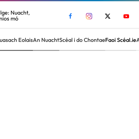
lge: Nuacht,
 níos mó
uasach Eolais
An Nuacht
Scéal i do Chontae
Faoi Scéal.ie