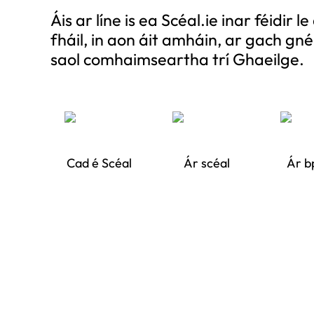
Áis ar líne is ea Scéal.ie inar féidir 
fháil, in aon áit amháin, ar gach gn
saol comhaimseartha trí Ghaeilge.
Cad é Scéal
Ár scéal
Ár b